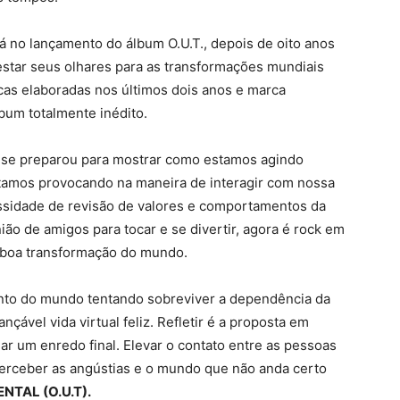
 no lançamento do álbum O.U.T., depois de oito anos
estar seus olhares para as transformações mundiais
cas elaboradas nos últimos dois anos e marca
bum totalmente inédito.
S
se preparou para mostrar como estamos agindo
amos provocando na maneira de interagir com nossa
essidade de revisão de valores e comportamentos da
ião de amigos para tocar e se divertir, agora é rock em
 boa transformação do mundo.
ento do mundo tentando sobreviver a dependência da
ançável vida virtual feliz. Refletir é a proposta em
ar um enredo final. Elevar o contato entre as pessoas
e perceber as angústias e o mundo que não anda certo
TAL (O.U.T).