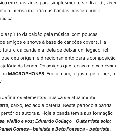
ca em suas vidas para simplesmente se divertir, viver
omo a imensa maioria das bandas, nasceu numa
úsica.
do espírito da paixão pela música, com poucas
s de amigos e shows à base de canções covers. Há
 futuro da banda e a ideia de deixar um legado, foi
 que deu origem e direcionamento para a composição
rajetória da banda. Os amigos que tocavam e cantavam
a na
MACROPHONES.
Em comum, o gosto pelo rock, o
a.
 definir os elementos musicais e atualmente
arra, baixo, teclado e bateria. Neste período a banda
pertórios autorais. Hoje a banda tem a sua formação
e, violão e voz; Eduardo Collaço – Guitarrista solo;
Daniel Gomes – baixista e Beto Fonseca – baterista
.