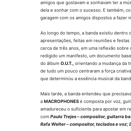
amigos que gostavam e sonhavam ter a músi
dela e sonhar com o sucesso. E também, c
garagem com os amigos dispostos a fazer m
Ao longo do tempo, a banda existiu dentro 
apresentações, feitas em reuniões e festa
cerca de três anos, em uma reflexão sobre o
redigido um manifesto, um documento base
do álbum
O.U.T.,
orientando a mudança da t
de tudo um pouco centraram a força criativ
que determinou a essência musical da band
Mais tarde, a banda entendeu que precisava
a
MACROPHONES
é composta por voz, guit
amadureceu o suficiente para apostar em re
com
Paulo Trejes – compositor, guitarra bas
Rafa Welter – compositor, teclados e voz; 