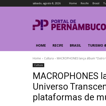
sábado, agosto 8, 2026
Home
Recife
Brasil
T
HOME
RECIFE
BRASIL
TURISMO 
Home
Cultura
MACROPHONES lança álbum “Outro Un
Cultura
MACROPHONES lan
Universo Transcen
plataformas de m