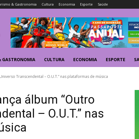
urismo & Gastronomia
Cultura
Economia
Esporte
Saúde
& GASTRONOMIA
CULTURA
ECONOMIA
ESPORTE
S
iverso Transcendental – O.U.T.” nas plataformas de música
ça álbum “Outro
dental – O.U.T.” nas
úsica