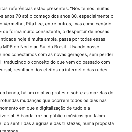
itas referências estão presentes. “Nós temos muitas
r dos anos 70 até o começo dos anos 80, especialmente o
o Vermelho, Rita Lee, entre outros, mas como cenário
 E de forma muito consistente, o despertar de nossas
ntidade hoje é muita ampla, passa por todas essas
 da MPB do Norte ao Sul do Brasil. Usando nosso
de nos conectamos com as novas gerações, sem perder
al, traduzindo o conceito do que vem do passado com
rsal, resultado dos efeitos da internet e das redes
 da banda, há um relativo protesto sobre as mazelas do
 profundas mudanças que ocorrem todos os dias nas
omento em que a digitalização de tudo e a
universal. A banda traz ao público músicas que falam
 do sentir das alegrias e das tristezas, numa proposta
os tempos.