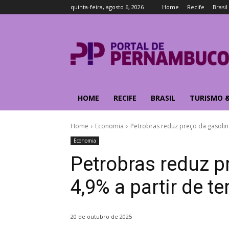
quinta-feira, agosto 6, 2026
Home
Recife
Brasil
HOME
RECIFE
BRASIL
TURISMO 
Home
Economia
Petrobras reduz preço da gasolina
Economia
Petrobras reduz p
4,9% a partir de te
20 de outubro de 2025