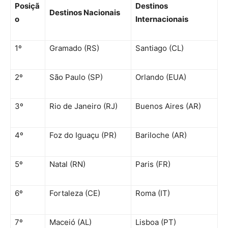
Posiçã
Destinos
Destinos Nacionais
o
Internacionais
1º
Gramado (RS)
Santiago (CL)
2º
São Paulo (SP)
Orlando (EUA)
3º
Rio de Janeiro (RJ)
Buenos Aires (AR)
4º
Foz do Iguaçu (PR)
Bariloche (AR)
5º
Natal (RN)
Paris (FR)
6º
Fortaleza (CE)
Roma (IT)
7º
Maceió (AL)
Lisboa (PT)