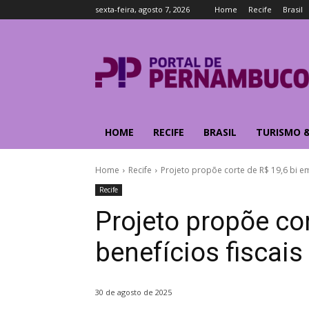
sexta-feira, agosto 7, 2026
Home
Recife
Brasil
HOME
RECIFE
BRASIL
TURISMO 
Home
Recife
Projeto propõe corte de R$ 19,6 bi em
Recife
Projeto propõe cor
benefícios fiscai
30 de agosto de 2025