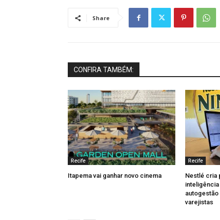
Share
CONFIRA TAMBÉM:
Recife
Recife
Itapema vai ganhar novo cinema
Nestlé cria
inteligênci
autogestão
varejistas