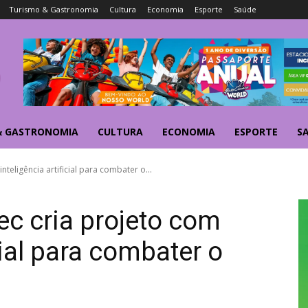
Turismo & Gastronomia
Cultura
Economia
Esporte
Saúde
& GASTRONOMIA
CULTURA
ECONOMIA
ESPORTE
S
nteligência artificial para combater o...
ec cria projeto com
cial para combater o