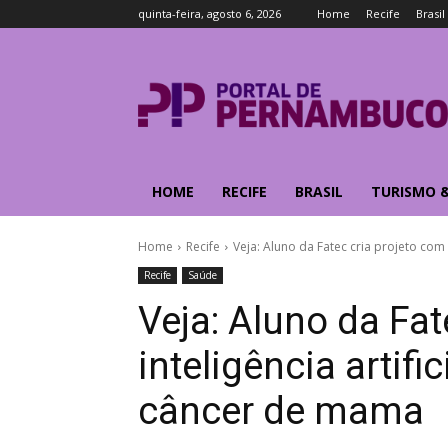
quinta-feira, agosto 6, 2026
Home
Recife
Brasil
HOME
RECIFE
BRASIL
TURISMO 
Home
Recife
Veja: Aluno da Fatec cria projeto com i
Recife
Saúde
Veja: Aluno da Fat
inteligência artifi
câncer de mama