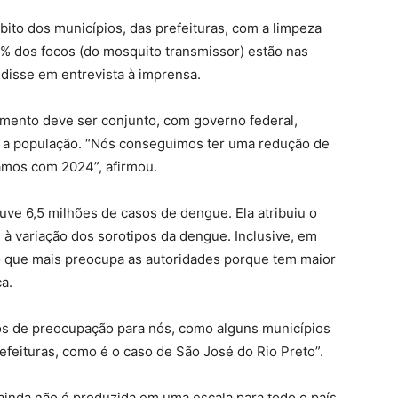
bito dos municípios, das prefeituras, com a limpeza
5% dos focos (do mosquito transmissor) estão nas
 disse em entrevista à imprensa.
amento deve ser conjunto, com governo federal,
ar a população. “Nós conseguimos ter uma redução de
mos com 2024”, afirmou.
ve 6,5 milhões de casos de dengue. Ela atribuiu o
à variação dos sorotipos da dengue. Inclusive, em
é o que mais preocupa as autoridades porque tem maior
a.
vos de preocupação para nós, como alguns municípios
feituras, como é o caso de São José do Rio Preto”.
ainda não é produzida em uma escala para todo o país,