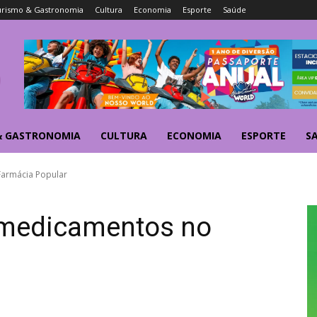
urismo & Gastronomia
Cultura
Economia
Esporte
Saúde
& GASTRONOMIA
CULTURA
ECONOMIA
ESPORTE
S
Farmácia Popular
 medicamentos no