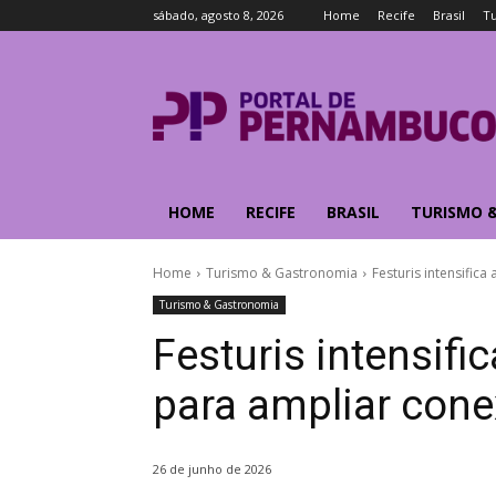
sábado, agosto 8, 2026
Home
Recife
Brasil
T
HOME
RECIFE
BRASIL
TURISMO 
Home
Turismo & Gastronomia
Festuris intensific
Turismo & Gastronomia
Festuris intensifi
para ampliar cone
26 de junho de 2026