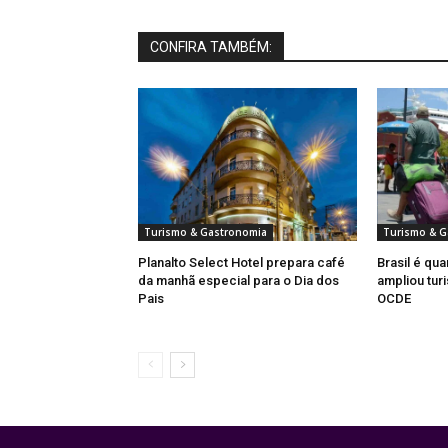
CONFIRA TAMBÉM:
Turismo & Gastronomia
Turismo & G
Planalto Select Hotel prepara café
Brasil é qua
da manhã especial para o Dia dos
ampliou turi
Pais
OCDE