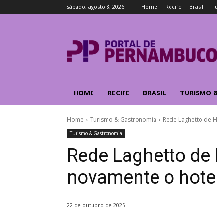
sábado, agosto 8, 2026
Home
Recife
Brasil
T
HOME
RECIFE
BRASIL
TURISMO 
Home
Turismo & Gastronomia
Rede Laghetto de Ho
Turismo & Gastronomia
Rede Laghetto de 
novamente o hotel 
22 de outubro de 2025