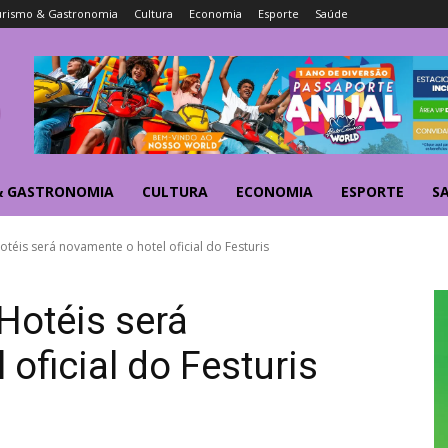
urismo & Gastronomia
Cultura
Economia
Esporte
Saúde
& GASTRONOMIA
CULTURA
ECONOMIA
ESPORTE
S
téis será novamente o hotel oficial do Festuris
Hotéis será
oficial do Festuris