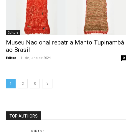
Cultura
Museu Nacional repatria Manto Tupinambá
ao Brasil
Editor
-
11 de julho de 2024
0
1
2
3
TOP AUTHORS
Editor